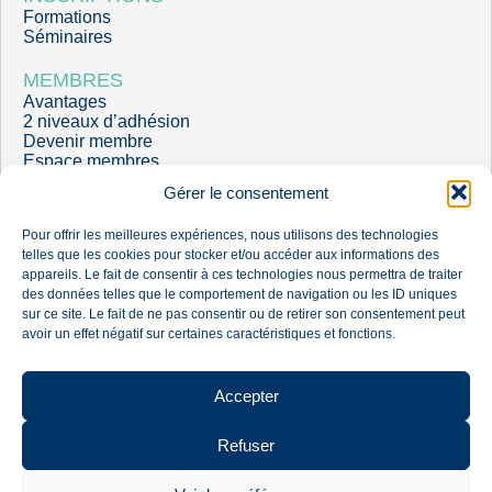
Formations
Séminaires
MEMBRES
Avantages
2 niveaux d’adhésion
Devenir membre
Espace membres
Gérer le consentement
Pour offrir les meilleures expériences, nous utilisons des technologies
telles que les cookies pour stocker et/ou accéder aux informations des
appareils. Le fait de consentir à ces technologies nous permettra de traiter
des données telles que le comportement de navigation ou les ID uniques
sur ce site. Le fait de ne pas consentir ou de retirer son consentement peut
avoir un effet négatif sur certaines caractéristiques et fonctions.
Mentions légales
Politique de confidentialité
©SCORE LCA, 2026 Tous droits réservés.
Site éco-conçu par
l'agence web Nature Digitale
Accepter
Refuser